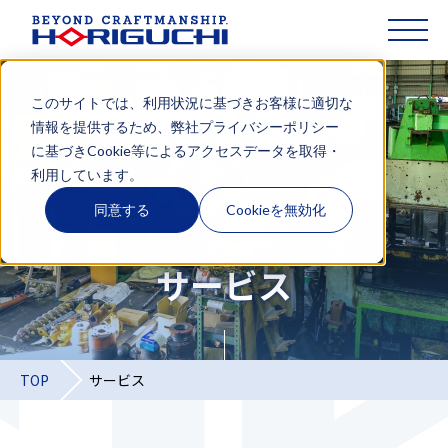
このサイトでは、利用状況に基づきお客様に適切な
HORIGUCHI QUALITY
情報を提供するため、弊社
プライバシーポリシー
に基づきCookie等によるアクセスデータを取得・
サービス
利用しています。
プロジェクト事例
同意する
Cookieを無効化
企業情報
サービス
お役立ち記事
採用情報
ニュース
TOP
サービス
お役立ち資料
お問い合わせ
JP
EN