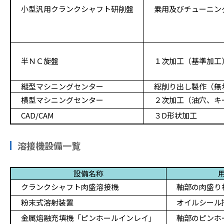
小型汎用クランクシャフト研削盤
乗用及びチューニン
半ＮＣ旋盤
１次加工（基準加工
縦型マシニングセンター
総削り出し製作（無
横型マシニングセンター
２次加工（油穴、キ
CAD/CAM
３D形状加工
溶接機設備一覧
設備名称
クランクシャフト肉盛溶接機
軸部の肉盛り
粉末式溶射装置
オイルシール
金属熔融充填機「ピンホールインレイ」
軸部のピンホ