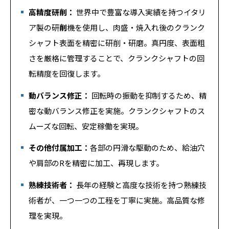
高精度研削：
世界中で豊富な導入実績を持つイタリ
ア製の研
削
機を使用し、肉盛・焼入れ後のクランク
シャフト表面を精密に研削・研磨。真円度、表面粗
さを厳格に管理することで、クランクシャフトの回
転精度を回復します。
動バランス修正：
回転時の振動を抑制するため、精
密な動バランス修正を実施。クランクシャフトのス
ムーズな回転、安定稼働を実現。
その他付属加工：
各部の円滑な駆動のため、給油穴
や肩部のRを精密に加工、再現します。
熟練技術
者：
長年の経験と高度な技術を持つ熟練技
術者が、一つ一つの工程を丁寧に実施。高品質な修
理を実現。