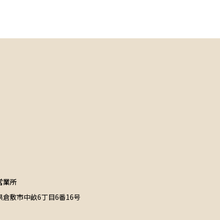
営業所
県倉敷市中畝6丁目6番16号